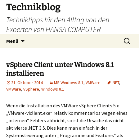
Zum
Technikblog
Inhalt
Techniktipps für den Alltag von den
springen
Experten von HANSA COMPUTER
Suchen
Menü
nach:
vSphere Client unter Windows 8.1
installieren
21. Oktober 2014
MS Windows 8.1
,
VMWare
.NET
,
VMWare
,
vSphere
,
Windows 8.1
Wenn die Installation des VMWare vSphere Clients 5.x
„VMware-viclient.exe“ relativ kommentarlos wegen eines
„internen“ Fehlers abbricht, so ist die Ursache das nicht
aktivierte .NET 3.5. Dies kann man einfach in der
Systemsteuerung unter „Programme und Features“ als