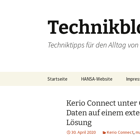
Zum
Inhalt
springen
Technikbl
Techniktipps für den Alltag v
Startseite
HANSA-Website
Impre
Kerio Connect unter 
Daten auf einem exte
Lösung
30. April 2020
Kerio Connect
,
ma